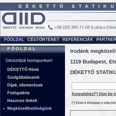
DÉKETTŐ STATIK
+36 (20) 395-71-08 (Lukács Dávi
FŐOLDAL
CÉGTÖRTÉNET
REFERENCIÁK
PARTNER
FŐOLDAL
Irodánk megközelí
Üdvözöljük honlapunkon!
1119 Budapest, Ete
DÉKETTŐ Hírek
DÉKETTŐ STATIK
Szolgáltatásaink
Díjak, elismerések
Fotógaléria
Kereséshez(*) írjon be 
Hasznos linkek
(*) Evvel a térképpel a világ bá
Megközelíthetőségünk